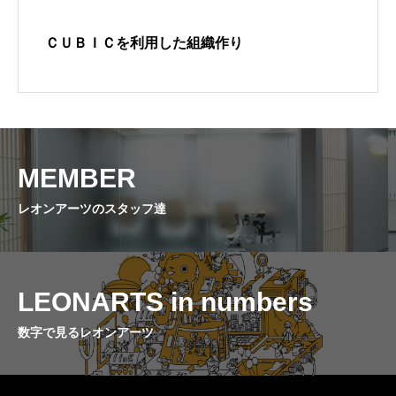
CAPABILITIES
ＣＵＢＩＣを利用した組織作り
わたしたちが持つ全体的な強み
MEMBER
仲間と出会う
数字で見るレオンアーツ
MEMBER
レオンアーツのスタッフ達
LEONARTS in numbers
数字で見るレオンアーツ