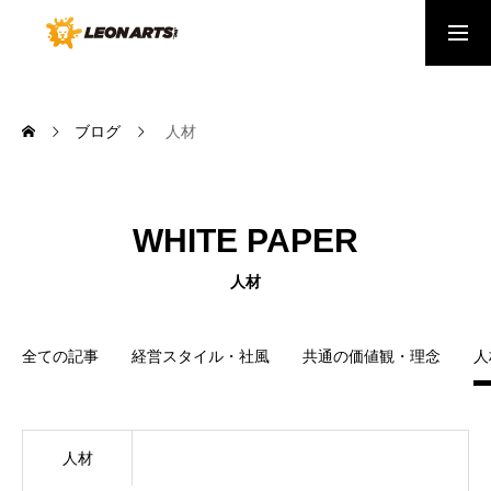
会社概要
ｹｲﾊﾟﾋﾞﾘﾃｨ
健康経営
ブログ
人材
ABOUT US
わたしたちについて
WHITE PAPER
SERVICE
生活に新しいデジタルの常識を届けたい
人材
CAREERS
全ての記事
経営スタイル・社風
共通の価値観・理念
人
採用情報
NEWS
弊社からの最新ニュース
人材