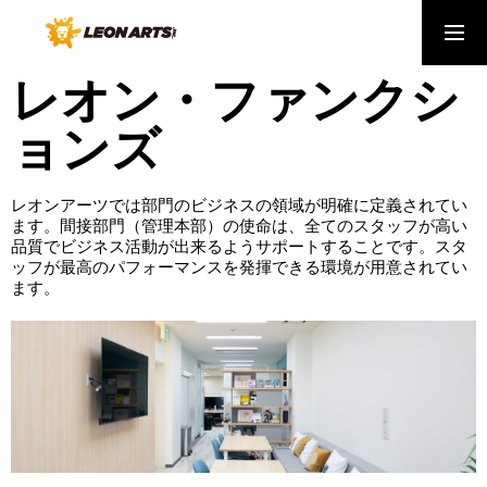
レオン・ファンクシ
会社概要
ｹｲﾊﾟﾋﾞﾘﾃｨ
健康経営
ョンズ
ABOUT US
わたしたちについて
レオンアーツでは部門のビジネスの領域が明確に定義されてい
ます。間接部門（管理本部）の使命は、全てのスタッフが高い
SERVICE
品質でビジネス活動が出来るようサポートすることです。スタ
ッフが最高のパフォーマンスを発揮できる環境が用意されてい
生活に新しいデジタルの常識を届けたい
ます。
CAREERS
採用情報
NEWS
弊社からの最新ニュース