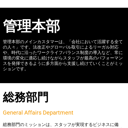
CAPABILITIES
わたしたちが持つ全体的な強み
管理本部
MEMBER
仲間と出会う
管理本部のメインカスタマーは、「会社において活躍する全て
の人々」です。法改正やグローバル取引によるリーガル対応
や、時代に沿ったワークライフバランス制度の導入など、常に
数字で見るレオンアーツ
環境の変化に適応し続けながらスタッフが最高のパフォーマン
スを発揮できるように多方面から支援し続けていくことがミッ
ションです。
総務部門
General Affairs Department
総務部門のミッションは、スタッフが実現するビジネスに備