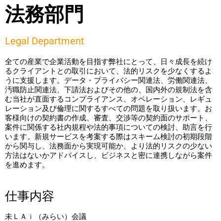
法務部門
Legal Department
全ての産業で企業活動を目指す弊社にとって、日々成長を続け
るクライアントとの取引において、法的リスクを少なくするよ
うに支援します。データ・プライバシー関連法、労働関連法、
汚職防止関連法、下請法およびその他の、国内外の規制法を含
む当社が直面するコンプライアンス、オペレーション、レギュ
レーション及び倫理に関するすべての問題を取り扱います。お
客様向けの契約書の作成、審査、交渉等の契約面のサポート、
案件に関係する社内規程や法的事項についての検討、助言を行
います。新規サービスを考案する際はスキーム検討の初期段階
から関与し、法務面から実現可能か、より法的リスクの少ない
方法はないかアドバイスし、ビジネスと密に連携しながら案件
を進めます。
仕事内容
未ＬＡｉ（みらい）会議