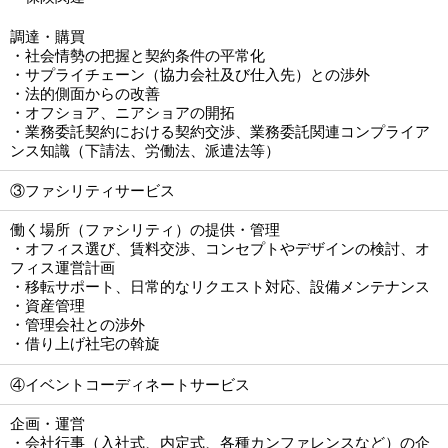
調達・購買
・社会情勢の把握と契約条件の平常化
・サプライチェーン（協力会社及び仕入先）との渉外
・法的側面からの改善
・オフショア、ニアショアの開拓
・業務委託契約における契約交渉、業務委託関連コンプライア
ンス知識（下請法、労働法、派遣法等）
③ファシリティサービス
働く場所（ファシリティ）の提供・管理
・オフィス選び、賃料交渉、コンセプトやデザインの検討、オ
フィス運営計画
・移転サポート、日常的なリクエスト対応、設備メンテナンス
・資産管理
・管理会社との渉外
・借り上げ社宅の斡旋
④イベントコーディネートサービス
企画・運営
・会社行事（入社式、内定式、各種カンファレンスなど）の企