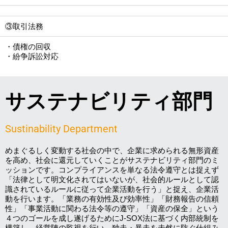
③取引法務
・債権の回収
・紛争訴訟対応
サステナビリティ部門
Sustinability Department
めまぐるしく変動する社会の中で、企業に求められる無形資産
を高め、社会に還元していくことがサステナビリティ部門のミ
ッションです。コンプライアンスを単なる法令遵守とは捉えず
「法律として明文化されてはいないが、社会的ルールとして認
識されているルールに従って企業活動を行う」と捉え、企業活
動を行います。「業務の有効性及び効率性」「財務報告の信頼
性」「事業活動に関わる法令等の遵守」「資産の保全」という
４つのゴールを成し遂げるためにJ-SOX法に基づく内部統制を
構築し、経営陣の監視を行い、独走・暴走を未然に防ぐ仕組み