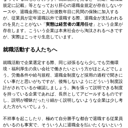
規定に記載」等となっており肝心の退職金規定が存在しないケ
ースや、退職金用にと入社後数年目に民間の保険に加入する
が、従業員が定年退職以外で
退職する際、退職金が
支払われる
のを見たことがない
「
実態は経営者の運用任せ
」
という企業が
存在します。
こういう企業は本来社会から淘汰されるべきです
が、実際はこっそり生息しています。
就職活動する人たちへ
就職活動で企業選定する際、
同じ頑張るなら少しでも労働環
境・福利厚生の良い会社で働きたいという
方がほとんどでしょ
う。労働条件や給与規程、退職金制度など
採用の過程で聞きに
くい事だと思いがちですが、後悔しないように
どういう制度設
計がされているか確認しましょう。
胸を張って説明できる制度
を持っている企業であれば、長所としてアピールするものです
し、説明が曖昧だったり細かく説明しないような企業は少し考
えた方がいいでしょう。
不祥事を起こしたり、極めて自分勝手な都合で退職する従業員
がいるのも事実で、そういう人に退職金を払いたくないという