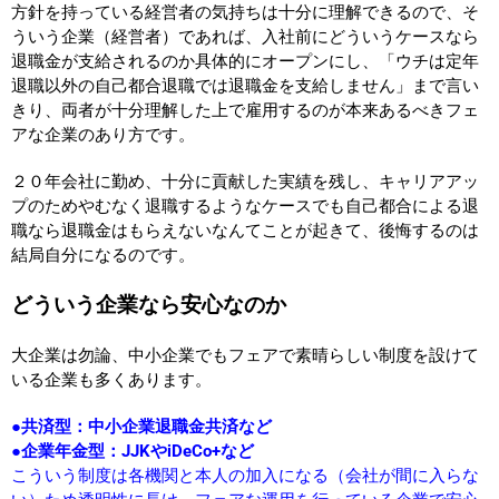
方針を持っている経営者の気持ちは十分に理解できるので、そ
ういう企業（経営者）であれば、入社前にどういうケースなら
退職金が支給されるのか具体的にオープンにし、「ウチは定年
退職以外の自己都合退職では退職金を支給しません」まで言い
きり、両者が十分理解した上で雇用するのが本来あるべきフェ
アな企業のあり方です。
２０年会社に勤め、
十分に貢献した実績を残し、キャリアアッ
プのためやむなく退職するようなケースで
も自己都合による退
職なら退職金はもらえないなんてことが起きて、後悔するのは
結局自分になるのです。
どういう企業なら安心なのか
大企業は勿論、中小企業でもフェアで素晴らしい制度を設けて
いる企業も多くあります。
●共済型：中小企業退職金共済など
●企業年金型：JJKやiDeCo+など
こういう制度は各機関と本人の加入になる（会社が間に入らな