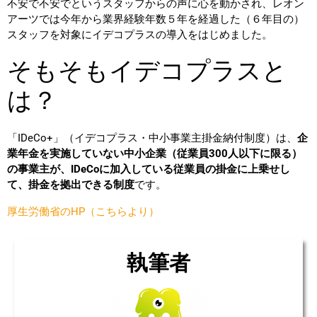
不安で不安でというスタッフからの声に心を動かされ、レオン
CAPABILITIES
アーツでは今年から業界経験年数５年を経過した（６年目の）
スタッフ
を対象にイデコプラスの導入をはじめました。
わたしたちが持つ全体的な強み
そもそもイデコプラスと
MEMBER
は？
仲間と出会う
数字で見るレオンアーツ
「iDeCo+」（イデコプラス・中小事業主掛金納付制度）は、
企
業年金を実施していない中小企業（従業員300人以下に限る）
の事業主が、iDeCoに加入している従業員の掛金に上乗せし
て、掛金を拠出できる制度
です。
厚生労働省のHP（こちらより）
執筆者