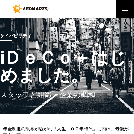
会社概要
ｹｲﾊﾟﾋﾞﾘﾃｨ
健康経営
ケイパビリティ
ABOUT US
ⅰＤｅＣｏ＋はじ
わたしたちについて
SERVICE
めました。
生活に新しいデジタルの常識を届けたい
CAREERS
スタッフと組織・企業の調和
採用情報
NEWS
弊社からの最新ニュース
年金制度の限界が騒がれ『人生１００年時代』に向け、老後が