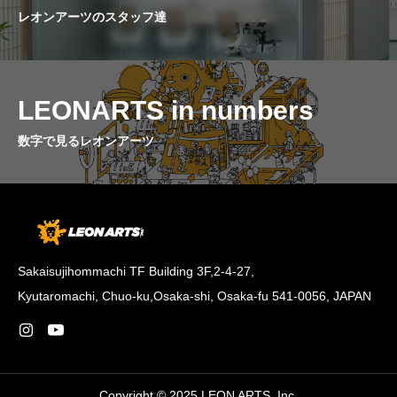
レオンアーツのスタッフ達
LEONARTS in numbers
数字で見るレオンアーツ
Sakaisujihommachi TF Building 3F,2-4-27,
Kyutaromachi, Chuo-ku,Osaka-shi, Osaka-fu 541-0056, JAPAN
Copyright © 2025 LEON ARTS, Inc.