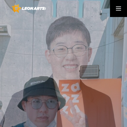
会社概要
ｹｲﾊﾟﾋﾞﾘﾃｨ
健康経営
ABOUT US
わたしたちについて
SERVICE
生活に新しいデジタルの常識を届けたい
CAREERS
採用情報
NEWS
弊社からの最新ニュース