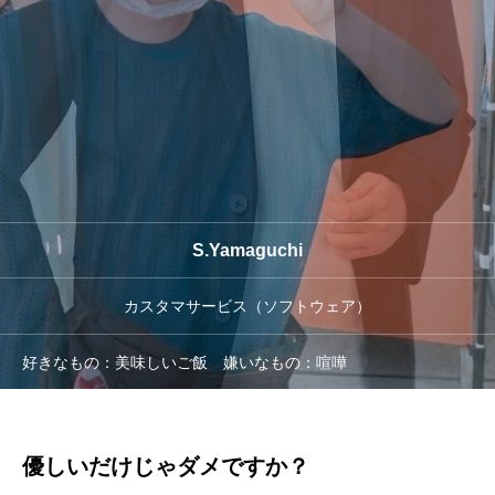
CAPABILITIES
わたしたちが持つ全体的な強み
MEMBER
仲間と出会う
数字で見るレオンアーツ
S.Yamaguchi
カスタマサービス（ソフトウェア）
好きなもの：美味しいご飯 嫌いなもの：喧嘩
優しいだけじゃダメですか？